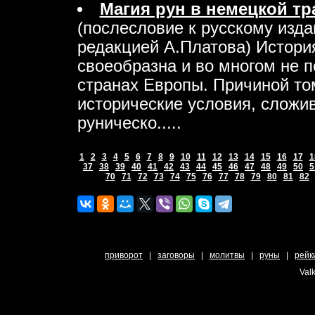
Магия рун в немецкой т
(послесловие к русскому изда
редакцией А.Платова) Истори
своеобразна и во многом не п
странах Европы. Причиной то
исторические условия, сложи
руническо.....
1
2
3
4
5
6
7
8
9
10
11
12
13
14
15
16
17
1
37
38
39
40
41
42
43
44
45
46
47
48
49
50
5
70
71
72
73
74
75
76
77
78
79
80
81
82
приворот
|
заговоры
|
молитвы
|
руны
|
рейк
Valk