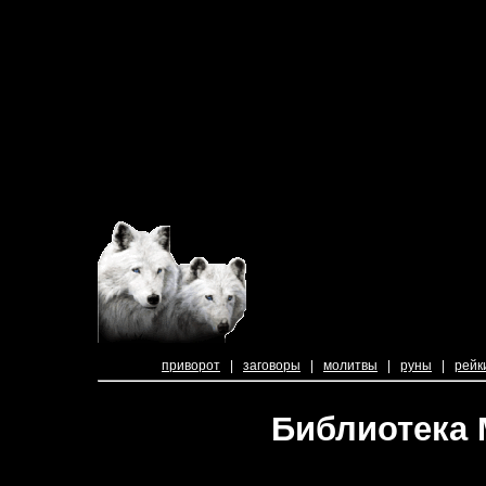
приворот
|
заговоры
|
молитвы
|
руны
|
рейк
Библиотека 