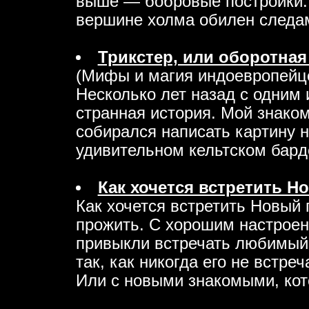
выше — бобровые постройки.
вершине холма обилен следами
Трикстер, или оборотная
(Мифы и магия индоевропейцев
Несколько лет назад с одним
стpанная истоpия. Мой знак
собиpался написать каpтину 
удивительном кельтском баpде 
Как хочется встретить Н
Как хочется встретить Новый г
прожить. С хорошим настроен
привыкли встречать любимый 
так, как никогда его не встр
Или с новыми знакомыми, кото