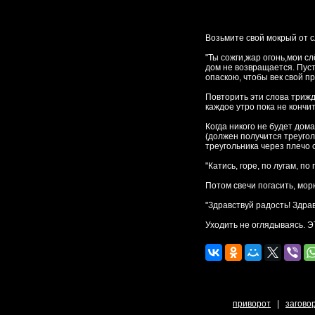
Возьмите свой мокрый от с
"Ты сожги,жар огонь,мои сл
дом не возвращается. Пуст
опаскою, чтобы век свой п
Повторить эти слова трижд
каждое утро пока не кончи
Когда никого не будет дом
(должен получится треуголь
треугольника через плечо 
"Катись, горе, по лугам, п
Потом свечи погасить, мор
"Здравствуй радость! Здрав
Уходить не оглядываясь.
приворот
|
загово