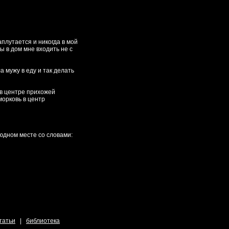
аплутается и никогда в мой
ы в дом мне входить не с
 мужу в еду и так делать
 в центре прихожей
морковь в центр
людном месте со словами:
татьи
|
библиотека