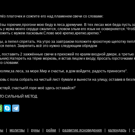
лёз платочек и сожгите его над пламенем свечи со словами:
ёзы горючие,прогони мою беду в леса дремучие. В тех лесах моя беда пусть з
ь у мужа моего сердце сжалится, словом злым его язык не оскверняется. Чтоб
рожить с мужем ласковым.Слово моё крепко,крепко,крепко."
ы, а пепел спрятать. На утро за завтраком положите крохотную щепотку пепла
тся пепел. Закрепить всё это нужно следующим обрядом
а, поставить 2 зажжённые свечи в прихожей по краям входной двери, а третью
ник).Натереть на тёрке морковь, и встав лицом к входу, бросать горсточками 
со словами:
о полям,за леса, за море.Мир и счастье, в дом войдите, радость принесите".
ковь с пола собрать на чистый лист бумаги и вынести на улицу, оставив в без
ствуй, счастье!А горе моё здесь оставайся!"
 ЭТО СИЛЬНЫЙ МЕТОД.
ры
|
молитвы
|
руны
|
рейки
|
развитие ясновидения
|
календарь
|
с