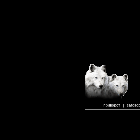
приворот
|
загово