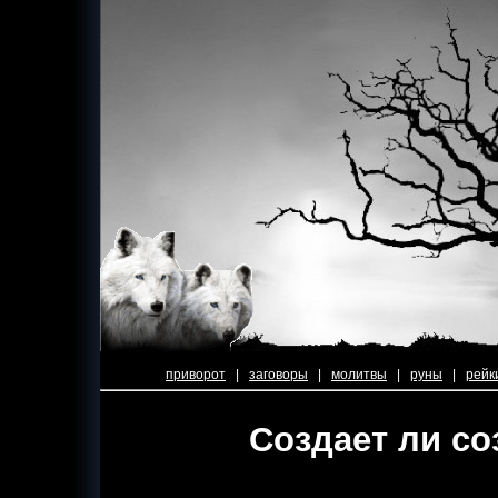
приворот
|
заговоры
|
молитвы
|
руны
|
рейк
Создает ли со