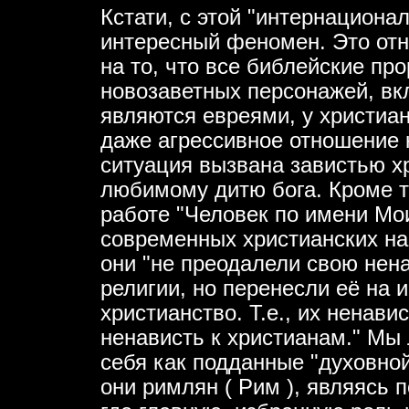
Кстати, с этой "интернациона
интересный феномен. Это отн
на то, что все библейские п
новозаветных персонажей, вкл
являются евреями, у христиан
даже агрессивное отношение к
ситуация вызвана завистью хр
любимому дитю бога. Кроме т
работе "Человек по имени Мои
современных христианских на
они "не преодалели свою нена
религии, но перенесли её на и
христианство. Т.е., их ненав
ненависть к христианам." Мы
себя как подданные "духовно
они римлян ( Рим ), являясь