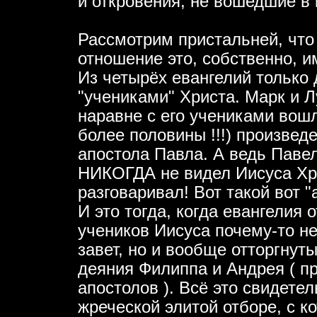
и откровения, не вошедшие в 
Рассмотрим пристальней, что
отношение это, собственно, и
Из четырёх евангелий только
"учениками" Христа. Марк и Л
наравне с его учениками вошли
более половины !!!) произвед
апостола Павла. А ведь Павел 
НИКОГДА не видел Иисуса Хри
разговаривал! Вот такой вот "
И это тогда, когда евангелия
учеников Иисуса почему-то н
завет, но и вообще отторгнут
деяния Филиппа и Андрея ( п
апостолов ). Всё это свидете
жреческой элитой отборе, с к