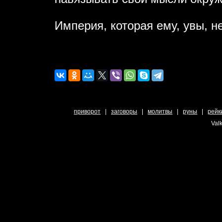
Империя, которая ему, увы, н
приворот
|
заговоры
|
молитвы
|
руны
|
рейк
Valk