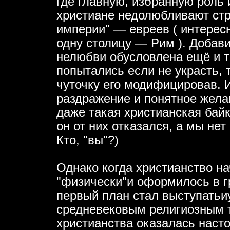
где главную, избранную роль 
христиане недолюбливают стр
империи" — евреев ( интерес
одну столицу — Рим ). Добави
нелюбви обусловлена ещё и т
попытались если не украсть, 
чуточку его модифицировав. И
раздражение и понятное жела
даже такая христианская байк
он от них отказался, а мы не
Кто, "вы"?)
Однако когда христианство н
"физически"и оформилось в гр
первый план стал выступатьи
средневековым религиозным 
христианства оказалась наст