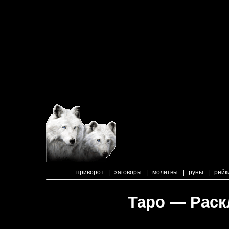
приворот
|
заговоры
|
молитвы
|
руны
|
рейк
Таро — Раск