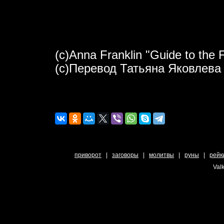
(c)Anna Franklin "Guide to the 
(c)Перевод Татьяна Яковлева
приворот
|
заговоры
|
молитвы
|
руны
|
рейк
Valk