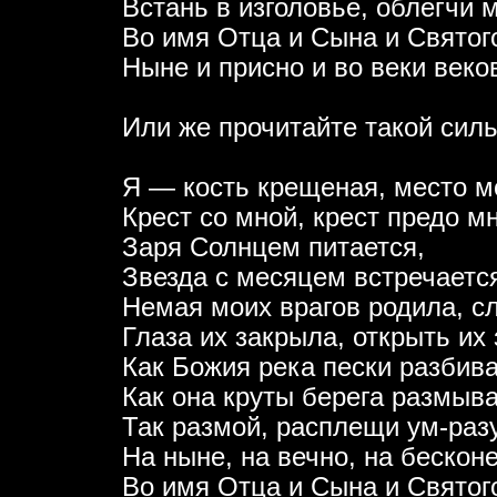
Встань в изголовье, облегчи м
Во имя Отца и Сына и Святог
Ныне и присно и во веки веко
Или же прочитайте такой силь
Я — кость крещеная, место м
Крест со мной, крест предо мн
Заря Солнцем питается,
Звезда с месяцем встречаетс
Немая моих врагов родила, с
Глаза их закрыла, открыть их
Как Божия река пески разбива
Как она круты берега размыва
Так размой, расплещи ум-разу
На ныне, на вечно, на бескон
Во имя Отца и Сына и Святог