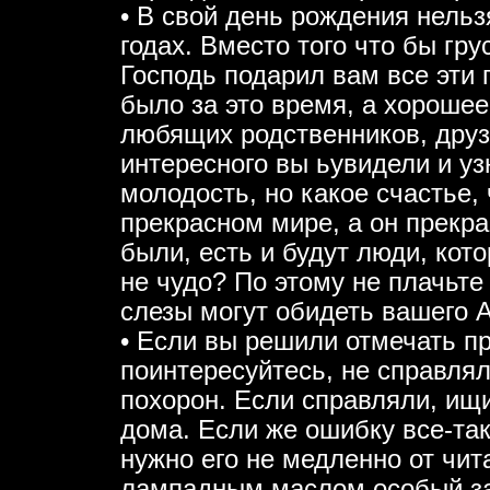
• В свой день рождения нель
годах. Вместо того что бы гру
Господь подарил вам все эти 
было за это время, а хорошее
любящих родственников, друзе
интересного вы ьувидели и у
молодость, но какое счастье,
прекрасном мире, а он прекрас
были, есть и будут люди, кот
не чудо? По этому не плачьте
слезы могут обидеть вашего А
• Если вы решили отмечать пр
поинтересуйтесь, не справля
похорон. Если справляли, ищи
дома. Если же ошибку все-так
нужно его не медленно от чит
лампадным маслом особый за