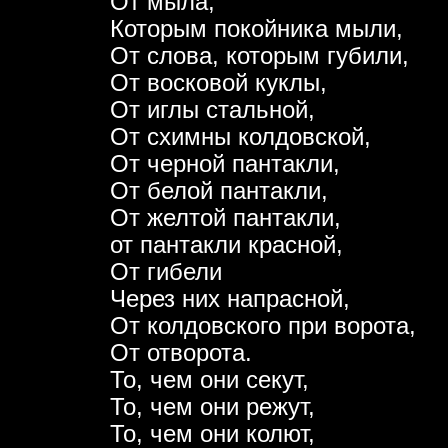
От мыла,
Которым покойника мыли,
От слова, которым губили,
От восковой куклы,
От иглы стальной,
От схимны колдовской,
От черной пантакли,
От белой пантакли,
От желтой пантакли,
от пантакли красной,
От гибели
Через них напрасной,
От колдовского при ворота,
От отворота.
То, чем они секут,
То, чем они режут,
То, чем они колют,