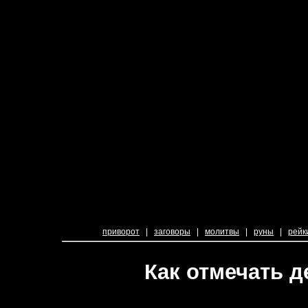
приворот
|
заговоры
|
молитвы
|
руны
|
рейк
Как отмечать д