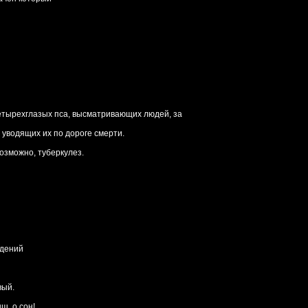
етырехглазых пса, высматривающих людей, за
 уводящих их по дороге смерти.
озможно, туберкулез.
идений
вый.
ш, о сон!