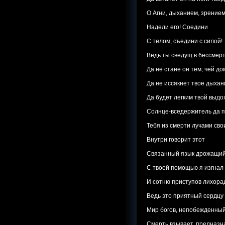
О Агни, дыханием, зрение
Надели его! Соедини
С телом, съедини с силой!
Ведь ты сведущ в бессмерть
Да не стане он тем, чей до
Да не иссякнет твое дыхан
Да будет легким твой выдох
Солнце-вседержитель да 
Тебя из смерти лучами сво
Внутри говорит этот
Связанный язык дрожащий
С твоей помощью я изгнал
И сотню приступов лихора
Ведь это приятный сердцу
Мир богов, непобежденный
Смерть взывает, предназн