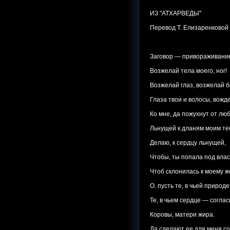
ИЗ "АТХАРВЕДЫ"
Перевод Т. Елизаренковой
Заговор — привораживан
Возжелай тела моего, ног!
Возжелай глаз, возжелай б
Глаза твои и волосы, вож
Ко мне, да пожухнут от люб
Льнущей к дланям моим те
Делаю, к сердцу льнущей,
Чтобы, ты попала под влас
Чтоб склонилась к моему 
О. пусть те, в чьей природ
Те, в чьем сердце — соглас
Коровы, матери жира.
Да сделают ее для меня со