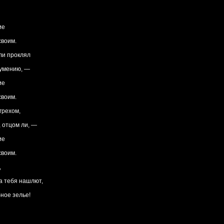
ие
своим.
ли проклял
зумению, —
ие
своим.
грехом,
 отцом ли, —
ие
своим.
,
на тебя нашлют,
ное зелье!