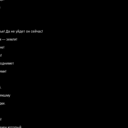
м
е! Да не уйдет он сейчас!
м — земля!
ие!
!
поднимет
ими!
.
 якшму
дки.
!
ачен который