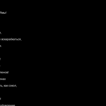
 Ямы!
,
е вскарабкаться,
е.
!
—
ленов!
енах
ь, как сокол,
!
робуждение,