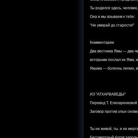
Ты родился здесь, человек,
Она и мы взываем к тебе:
“Не умирай до старости!”
Комментарии
Два вестника Ямы — два ч
которыми послал их Яма, и
Якшма — болезнь легких, в
ИЗ "АТХАРВАВЕДЫ"
Перевод Т. Елизаренковой
Заговор против злых снов
Ты не живой, ты. и не мерт
Бессмертный богов зароды