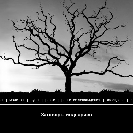
ры
|
молитвы
|
руны
|
рейки
|
развитие ясновидения
|
календарь
|
с
Заговоры индоариев