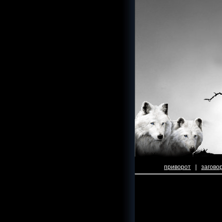
приворот
|
загово