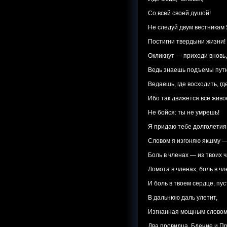
Со всей своей душой!
Не следуй двум вестникам
Постигни твердыни жизни!
Окликнут — приходи вновь,
Ведь знаешь подъемы пути
Ведаешь, где восходить, гд
Ибо так движется все живо
Не бойся: ты не умрешь!
Я придаю тебе долголетия
Словом я изгоняю якшму 
Боль в членах — из твоих ч
Ломота в членах, боль в чл
И боль в твоем сердце, пуст
В дальнюю даль улетит,
Изгнанная мощным словом
Два провидца. Бдение и П