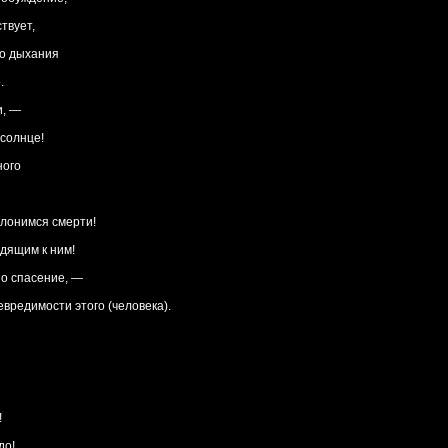
твует,
го дыхания
.
и, —
 солнце!
ного
клонимся смерти!
одящим к ним!
но спасение, —
вредимости этого (человека).
!
до!