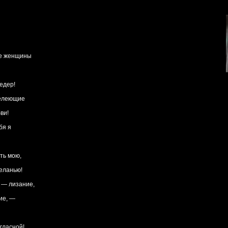
ие женщины
едер!
делеющие
ви!
бя я
ть мою,
желанью!
е — лизание,
ие, —
гласной!