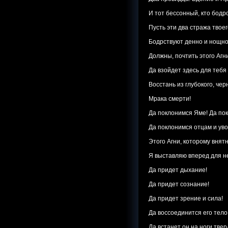
И тот бессонный, кто бодрс
Пусть эти два стража твое
Бодрствуют денно и нощно
Должны, почтить этого Агн
Да взойдет здесь для тебя
Восстань из глубокого, чер
Мрака смерти!
Да поклонимся Яме! Да по
Да поклонимся отцам и ув
Этого Агни, которому внят
Я выставляю вперед для не
Да придет дыхание!
Да придет сознание!
Да придет зрение и сила!
Да воссоединится его тело
Да встанет он на ноги твер