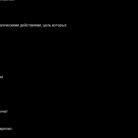
агическими действиями, цель которых
ни
нче!
крепко.