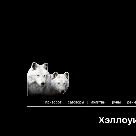
приворот
|
заговоры
|
молитвы
|
руны
|
рейк
Хэллоуи