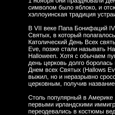
1 ноября они праздновали Де
символом было яблоко, и от
хэллоуинская традиция устра
В VII веке Папа Бонифаций IV
Святых, в который полагалось
Католический День Всех святых
Eve, позже стали называть Ha
Halloween. Хотя с обычаем пу
день церковь долго боролась 
Днем всех Святых (Hallows Ev
выжил, но и неразрывно срос
церковным, получив название
Столь популярный в Америке 
первыми ирландскими иммигр
переодевались в костюмы вед