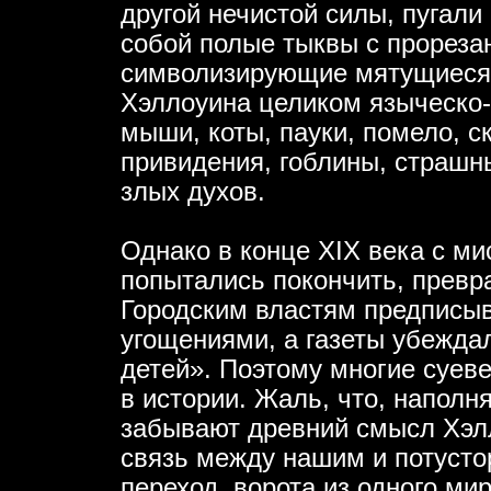
другой нечистой силы, пугали
собой полые тыквы с прореза
символизирующие мятущиеся 
Хэллоуина целиком языческо-
мыши, коты, пауки, помело, с
привидения, гоблины, страшн
злых духов.
Однако в конце XIX века с м
попытались покончить, превр
Городским властям предписыв
угощениями, а газеты убежда
детей». Поэтому многие суев
в истории. Жаль, что, наполн
забывают древний смысл Хэл
связь между нашим и потуст
переход, ворота из одного мир