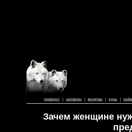
приворот
|
заговоры
|
молитвы
|
руны
|
рейк
Зачем женщине нуж
пре