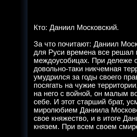
Кто: Даниил Московский.
За что почитают: Даниил Моск
для Руси времена все решал 
междоусобицах. При дележе о
довольно-таки никчемная тер
умудрился за годы своего пра
посягать на чужие территории
на него с войной, он малым в
себе. И этот старший брат, у
миролюбием Даниила Московс
свое княжество, и в итоге Д
князем. При всем своем смир