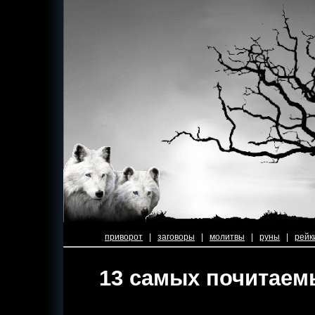
приворот
|
заговоры
|
молитвы
|
руны
|
рейк
13 самых почитаем