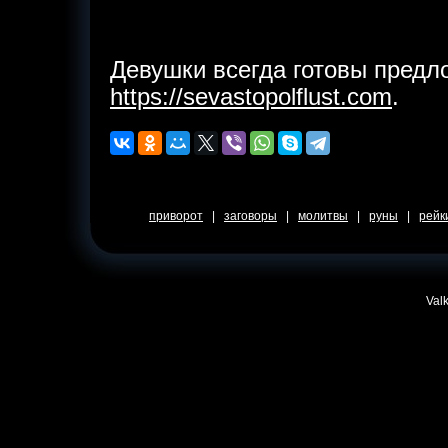
Девушки всегда готовы предл
https://sevastopolflust.com
.
приворот
|
заговоры
|
молитвы
|
руны
|
рейк
Valk