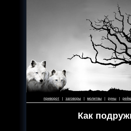
приворот
|
заговоры
|
молитвы
|
руны
|
рейк
Как подруж