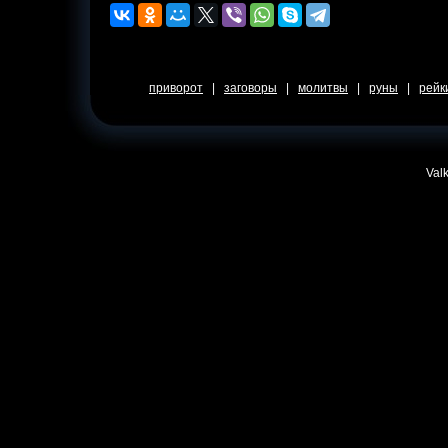
приворот
|
заговоры
|
молитвы
|
руны
|
рейк
Valk