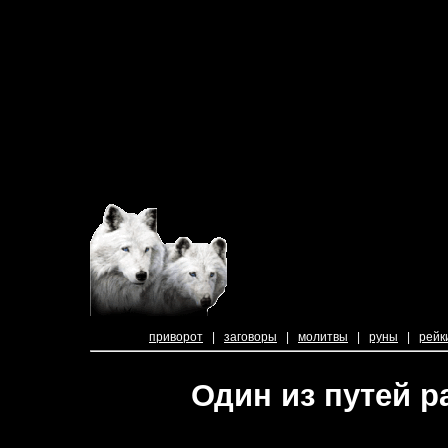
приворот
|
заговоры
|
молитвы
|
руны
|
рейк
Один из путей р