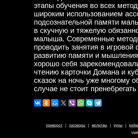
этапы обучения во всех метод
широким использованием асс
подсознательной памяти мал
в скучную и тяжелую обязанно
малыша. Современные методи
проводить занятия в игровой 
развитию памяти и мышления
хорошо себя зарекомендовал
чтению карточки Домана и ку
сказок на ночь уже многому 
случае не стоит пренебрегат
приворот
|
заговоры
|
молитвы
|
руны
|
рейк
Valk