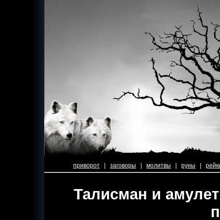
приворот
|
заговоры
|
молитвы
|
руны
|
рейк
Талисман и амулет
п