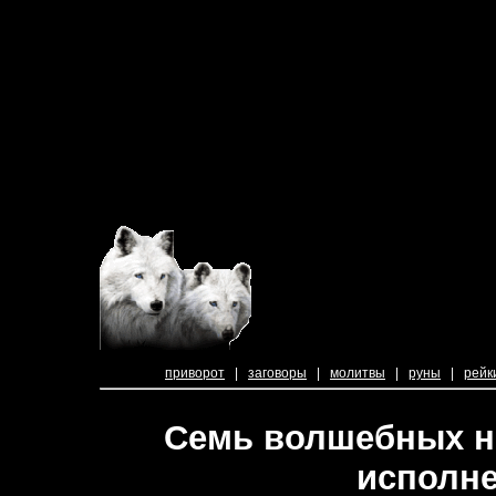
приворот
|
заговоры
|
молитвы
|
руны
|
рейк
Семь волшебных н
исполне