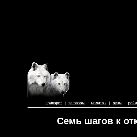
приворот
|
заговоры
|
молитвы
|
руны
|
рейк
Семь шагов к от