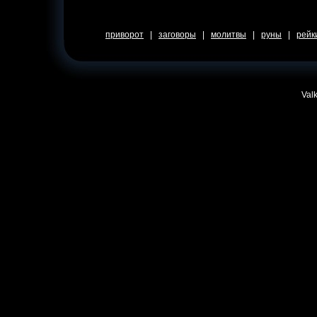
приворот
|
заговоры
|
молитвы
|
руны
|
рейк
Valk